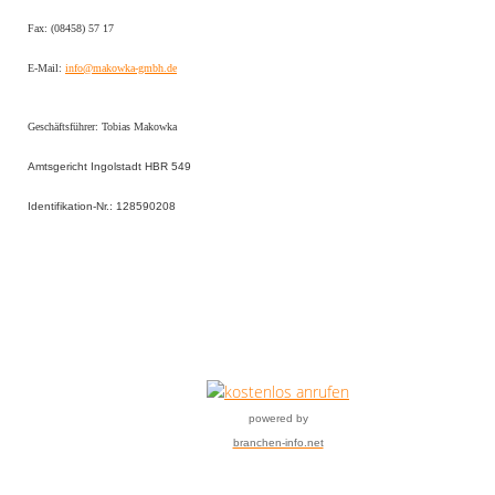
Impressum
Fax: (08458) 57 17
E-Mail:
info@makowka-gmbh.de
Geschäftsführer: Tobias Makowka
Amtsgericht Ingolstadt HBR 549
Identifikation-Nr.: 128590208
powered by
branchen-info.net