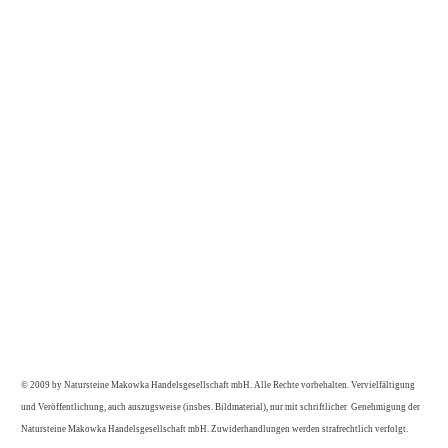
© 2009 by Natursteine Makowka Handelsgesellschaft mbH.
Alle Rechte vorbehalten. Vervielfältigung
und Veröffentlichung,
auch auszugsweise (insbes. Bildmaterial), nur mit schriftlicher
Genehmigung der
Natursteine Makowka Handelsgesellschaft mbH.
Zuwiderhandlungen werden strafrechtlich verfolgt.